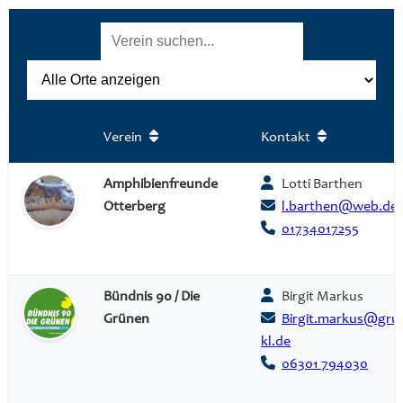
Verein
Kontakt
Amphibienfreunde
Lotti Barthen
Otterberg
l.barthen@web.de
01734017255
Bündnis 90 / Die
Birgit Markus
Grünen
Birgit.markus@gru
kl.de
06301 794030