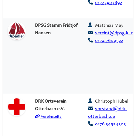
01723403892
DPSG Stamm Fridtjof
Matthias May
Nansen
vereint@dpsg-kl.de
0174 7699522
DRK Ortsverein
Christoph Hübel
Otterbach e.V.
vorstand@drk-
otterbach.de
Vereinsseite
0176 34554303