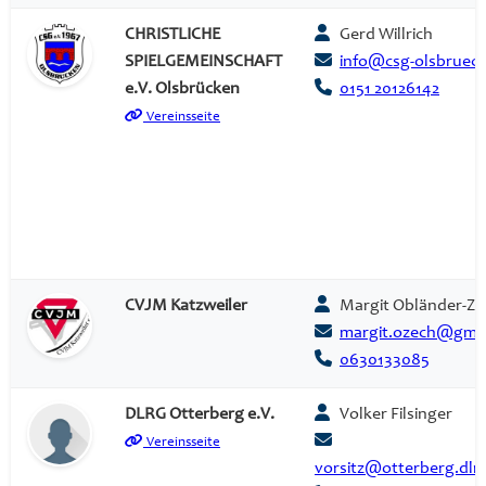
CHRISTLICHE
Gerd Willrich
SPIELGEMEINSCHAFT
info@csg-olsbruec
e.V. Olsbrücken
0151 20126142
Vereinsseite
CVJM Katzweiler
Margit Obländer-Ze
margit.ozech@gmx
0630133085
DLRG Otterberg e.V.
Volker Filsinger
Vereinsseite
vorsitz@otterberg.dlr