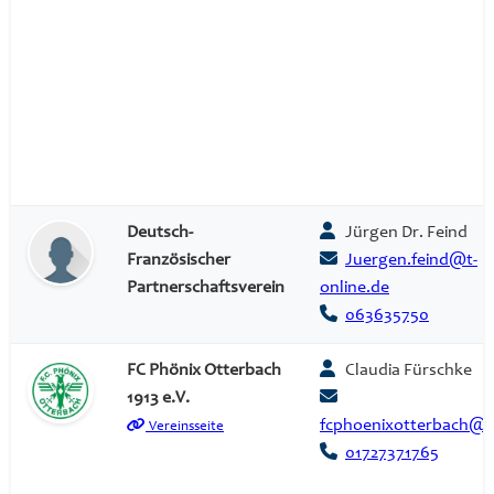
Deutsch-
Jürgen Dr. Feind
Französischer
Juergen.feind@t-
Partnerschaftsverein
online.de
063635750
FC Phönix Otterbach
Claudia Fürschke
1913 e.V.
fcphoenixotterbach@
Vereinsseite
01727371765