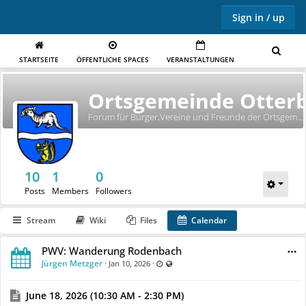
Sign in / up
STARTSEITE
ÖFFENTLICHE SPACES
VERANSTALTUNGEN
Ortsgemeinde Otter
Forum für Bürger,Vereine und Freunde der Ortsgemeinde Otterbach (Pfalz)
10
1
0
Posts
Members
Followers
Stream
Wiki
Files
Calendar
PWV: Wanderung Rodenbach
Jürgen Metzger
·
·
Last updated Jan 10, 2026 - 11:23 AM
Visible also to unregistered users
Jan 10, 2026
June 18, 2026 (10:30 AM - 2:30 PM)