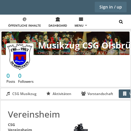
Sign in / up
ÖFFENTLICHE INHALTE
DASHBOARD
MENU
Musikzug CSG Olsbr
CHRISTLICHE SPIELGEMEINSCHAFT e.V. Olsbrücken
0
0
Posts
Followers
CSG Musikzug
Aktivitäten
Vorstandschaft
V
Vereinsheim
CSG
Vereinsheim