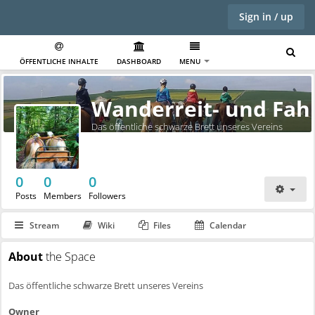
Sign in / up
ÖFFENTLICHE INHALTE
DASHBOARD
MENU
Wanderreit- und Fah
Das öffentliche schwarze Brett unseres Vereins
0
0
0
Posts
Members
Followers
Stream
Wiki
Files
Calendar
About
the Space
Das öffentliche schwarze Brett unseres Vereins
Owner